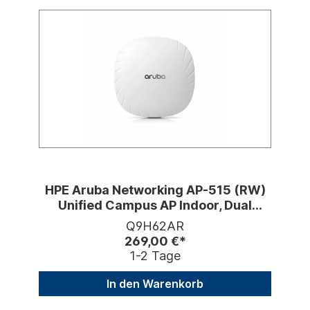
HPE Aruba Networking AP-515 (RW)
Unified Campus AP Indoor, Dual
Radio, WiFi 6
Q9H62AR
269,00 €*
1-2 Tage
In den Warenkorb