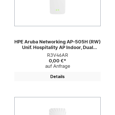
HPE Aruba Networking AP-505H (RW)
Unif. Hospitality AP Indoor, Dual
Radio,WiFi 6
R3V46AR
0,00 €*
auf Anfrage
Details