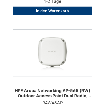
1-2 Tage
In den Warenkorb
HPE Aruba Networking AP-565 (RW)
Outdoor Access Point Dual Radio,
WiFi 6
R4W43AR