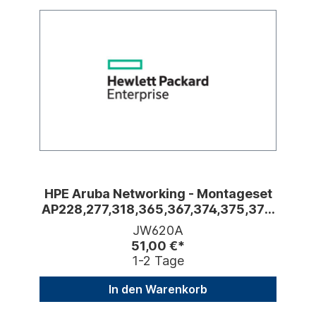
HPE Aruba Networking - Montageset
AP228,277,318,365,367,374,375,377,
387
JW620A
51,00 €*
1-2 Tage
In den Warenkorb