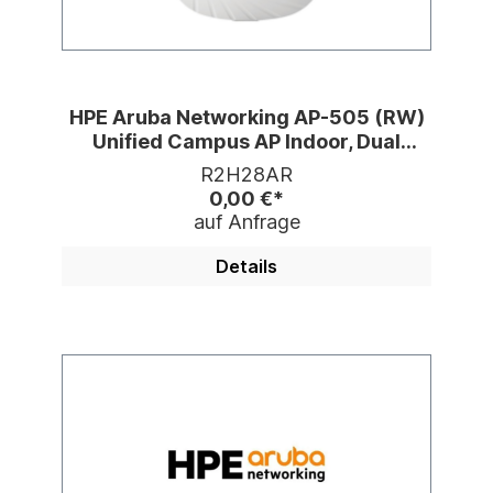
HPE Aruba Networking AP-505 (RW)
Unified Campus AP Indoor, Dual
Radio, WiFi 6
R2H28AR
0,00 €*
auf Anfrage
Details