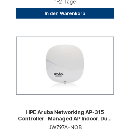
1-2 Tage
In den Warenkorb
HPE Aruba Networking AP-315
Controller- Managed AP Indoor, Dual
Radio, WiFi 6
JW797A-NOB