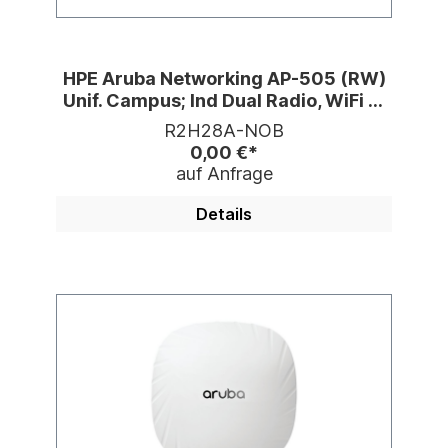
HPE Aruba Networking AP-505 (RW)
Unif. Campus; Ind Dual Radio, WiFi 6,
Int. Ant
R2H28A-NOB
0,00 €*
auf Anfrage
Details