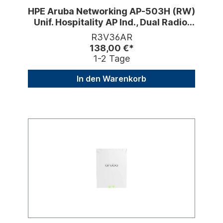
HPE Aruba Networking AP-503H (RW)
Unif. Hospitality AP Ind., Dual Radio,
WiFi 6
R3V36AR
138,00 €*
1-2 Tage
In den Warenkorb