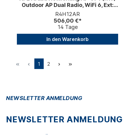
Outdoor AP Dual Radio, WiFi 6, Ext:
Ant.
R4H12AR
506,00 €*
14 Tage
In den Warenkorb
1
2
NEWSLETTER ANMELDUNG
NEWSLETTER ANMELDUNG