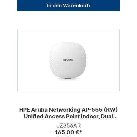
In den Warenkorb
HPE Aruba Networking AP-555 (RW)
Unified Access Point Indoor, Dual
Radio, WiFi 6
JZ356AR
165,00 €*