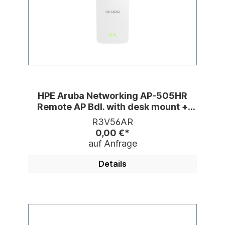
HPE Aruba Networking AP-505HR
Remote AP Bdl. with desk mount +
power ad.
R3V56AR
0,00 €*
auf Anfrage
Details