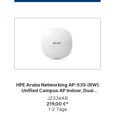
HPE Aruba Networking AP-535 (RW)
Unified Campus AP Indoor, Dual
Radio, WiFi 6
JZ336AR
219,00 €*
1-2 Tage