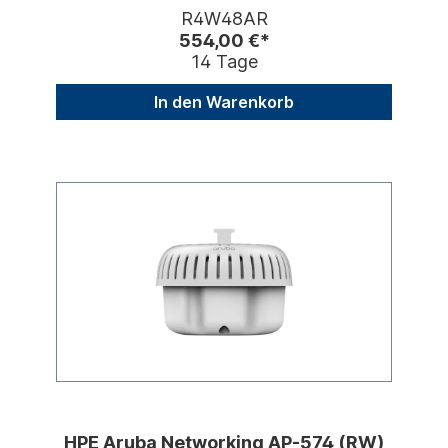
802.11ax Int. Ant.
R4W48AR
554,00 €*
14 Tage
In den Warenkorb
HPE Aruba Networking AP-574 (RW)