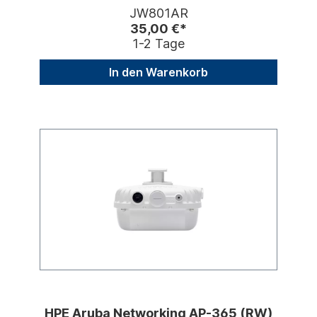
Radio, WiFi 6
JW801AR
35,00 €*
1-2 Tage
In den Warenkorb
HPE Aruba Networking AP-365 (RW)