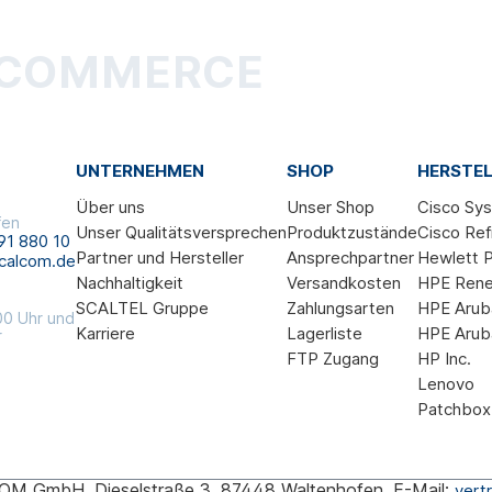
-COMMERCE
UNTERNEHMEN
SHOP
HERSTEL
Über uns
Unser Shop
Cisco Sy
fen
Unser Qualitätsversprechen
Produktzustände
Cisco Ref
91 880 10
Partner und Hersteller
Ansprechpartner
Hewlett P
calcom.de
Nachhaltigkeit
Versandkosten
HPE Ren
SCALTEL Gruppe
Zahlungsarten
HPE Arub
00 Uhr und
Karriere
Lagerliste
HPE Arub
r
FTP Zugang
HP Inc.
Lenovo
Patchbox
M GmbH, Dieselstraße 3, 87448 Waltenhofen, E-Mail:
vert