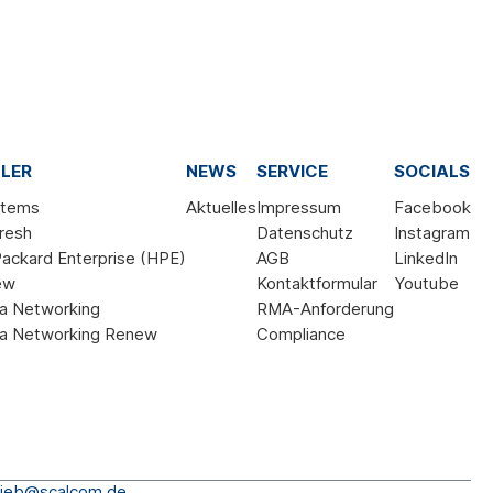
LER
NEWS
SERVICE
SOCIALS
stems
Aktuelles
Impressum
Facebook
resh
Datenschutz
Instagram
ackard Enterprise (HPE)
AGB
LinkedIn
ew
Kontaktformular
Youtube
a Networking
RMA-Anforderung
a Networking Renew
Compliance
rieb@scalcom.de