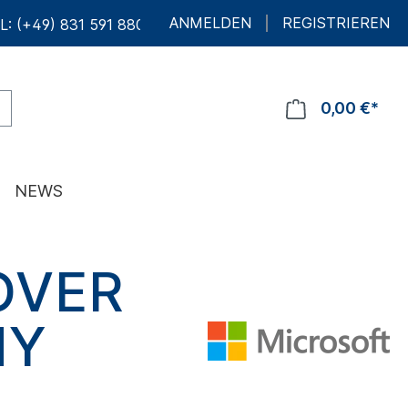
ANMELDEN
REGISTRIEREN
L: (+49) 831 591 880 10
0,00 €*
NEWS
OVER
NY