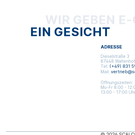
WIR GEBEN E
EIN GESICHT
ADRESSE
Dieselstraße 3
87448 Waltenho
(+49) 831 5
Tel:
vertrieb@s
Mail:
Öffnungszeiten:
Mo-Fr 8:00 - 12:
13:00 - 17:00 Uh
© 2026 SCALCO