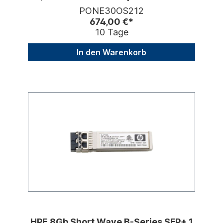
devmnt
PONE30OS212
674,00 €*
10 Tage
In den Warenkorb
HPE 8Gb Short Wave B-Series SFP+ 1