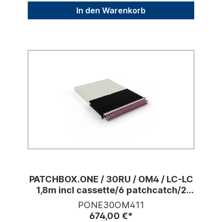
In den Warenkorb
PATCHBOX.ONE / 30RU / OM4 / LC-LC
1,8m incl cassette/6 patchcatch/2
devmnt
PONE30OM411
674,00 €*