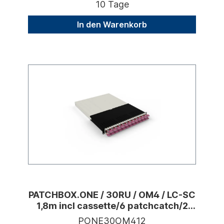
10 Tage
In den Warenkorb
PATCHBOX.ONE / 30RU / OM4 / LC-SC
1,8m incl cassette/6 patchcatch/2
devmnt
PONE30OM412