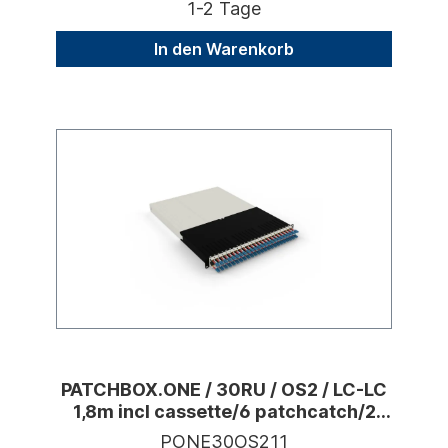
1-2 Tage
In den Warenkorb
PATCHBOX.ONE / 30RU / OS2 / LC-LC
1,8m incl cassette/6 patchcatch/2
devmnt
PONE30OS211