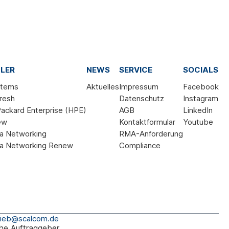
LER
NEWS
SERVICE
SOCIALS
stems
Aktuelles
Impressum
Facebook
resh
Datenschutz
Instagram
ackard Enterprise (HPE)
AGB
LinkedIn
ew
Kontaktformular
Youtube
a Networking
RMA-Anforderung
a Networking Renew
Compliance
rieb@scalcom.de
he Auftraggeber.