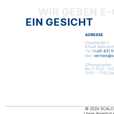
WIR GEBEN E
EIN GESICHT
ADRESSE
Dieselstraße 3
87448 Waltenho
(+49) 831 5
Tel:
vertrieb@s
Mail:
Öffnungszeiten:
Mo-Fr 8:00 - 12:
13:00 - 17:00 Uh
© 2026 SCALCO
Unser Angebot r