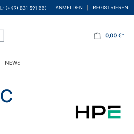
ANMELDEN
REGISTRIEREN
L: (+49) 831 591 880 10
0,00 €*
NEWS
YC