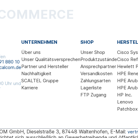
-COMMERCE
UNTERNEHMEN
SHOP
HERSTEL
Über uns
Unser Shop
Cisco Sy
fen
Unser Qualitätsversprechen
Produktzustände
Cisco Ref
91 880 10
Partner und Hersteller
Ansprechpartner
Hewlett P
calcom.de
Nachhaltigkeit
Versandkosten
HPE Ren
SCALTEL Gruppe
Zahlungsarten
HPE Arub
00 Uhr und
Karriere
Lagerliste
HPE Arub
r
FTP Zugang
HP Inc.
Lenovo
Patchbox
M GmbH, Dieselstraße 3, 87448 Waltenhofen, E-Mail:
vert
ichtet sich ausschließlich an Gewerbetreibende und öffentlic