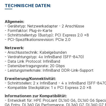
TECHNISCHE DATEN:
Allgemein:
- Gerätetyp: Netzwerkadapter - 2 Anschlüsse
- Formfaktor: Plug-in-Karte
- Schnittstellentyp (Bustyp): PCI Express 2.0 x8
- PCI-Spezifikationsrevision: PCIe 2.0
Netzwerk:
- Anschlusstechnik: Kabelgebunden
- Verdrahtungstyp: 4x InfiniBand (SFF-8470)
- Data Link Protocol: InfiniBand
- Datenübertragungsrate: 20 Gbps
- Leistungsmerkmale: InfiniBand DDR-Link-Support
Erweiterung/Konnektivität:
- Schnittstellen: 2 x InfiniBand - 4 x InfiniBand (SFF-847
- Kompatible Steckplätze: 1 x PCI Express 2.0 x8
Informationen zur Kompatibilität:
- Entwickelt für: HPE ProLiant DL160 G6, DL160 G6 Spec
G6 Entry, DL360 G6 Performance, DL360 G7, DL360 G7 