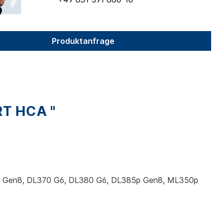
Produktanfrage
T HCA "
360p Gen8, DL370 G6, DL380 G6, DL385p Gen8, ML350p