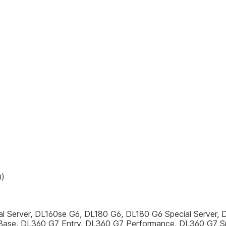
0)
ial Server, DL160se G6, DL180 G6, DL180 G6 Special Server
Base, DL360 G7 Entry, DL360 G7 Performance, DL360 G7 S