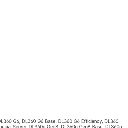
, DL360 G6, DL360 G6 Base, DL360 G6 Efficiency, DL360
pecial Server, DL360p Gen8, DL360p Gen8 Base, DL360p