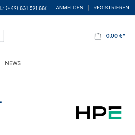
ANMELDEN
REGISTRIEREN
L: (+49) 831 591 880 10
0,00 €*
NEWS
L