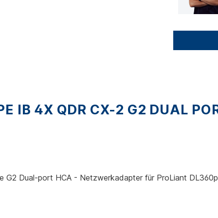
 IB 4X QDR CX-2 G2 DUAL POR
I-e G2 Dual-port HCA - Netzwerkadapter für ProLiant DL