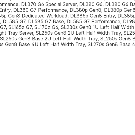
rmance, DL370 G6 Special Server, DL380 G6, DL380 G6 Bas
Entry, DL380 G7 Performance, DL380p Gen8, DL380p Gen8
5p Gen8 Dedicated Workload, DL385p Gen8 Entry, DL385p
, DL585 G7, DL585 G7 Base, DL585 G7 Performance, DL98
G7, SL165z G7, SL170z G6, SL230s Gen8 1U Left Half Width
ght Tray Server, SL250s Gen8 2U Left Half Width Tray, SL
 SL250s Gen8 Base 2U Left Half Width Tray, SL250s Gen8 B
0s Gen8 Base 4U Left Half Width Tray, SL270s Gen8 Base 4