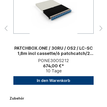
PATCHBOX.ONE / 30RU / OS2 / LC-SC
1,8m incl cassette/6 patchcatch/2
devmnt
PONE30OS212
674,00 €*
10 Tage
In den Warenkorb
Zubehör