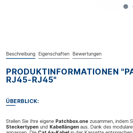
Beschreibung
Eigenschaften
Bewertungen
PRODUKTINFORMATIONEN "PA
RJ45-RJ45"
ÜBERBLICK:
Stellen Sie Ihre eigene
Patchbox.one
zusammen, indem Si
Steckertypen
und
Kabellängen
aus. Dank des modulare
anpassen. Die
Cat.6a-Kabel
in der Kassette entspreche