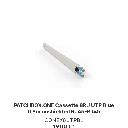
PATCHBOX.ONE Cassette 8RU UTP Blue
0,8m unshielded RJ45-RJ45
CONEX8UTPBL
19,00 €*