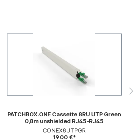
PATCHBOX.ONE Cassette 8RU UTP Green
0,8m unshielded RJ45-RJ45
CONEX8UTPGR
19,00 €*