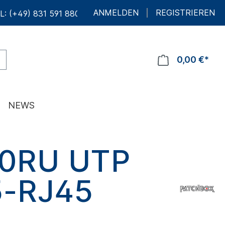
ANMELDEN
REGISTRIEREN
L: (+49) 831 591 880 10
0,00 €*
NEWS
0RU UTP
5-RJ45