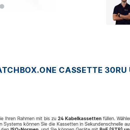
TCHBOX.ONE CASSETTE 30RU U
e Ihren Rahmen mit bis zu
24 Kabelkassetten
füllen. Wähl
n Systems können Sie die Kassetten in Sekundenschnelle au
n den
ISO-Normen
, und Sie können Geräte mit
PoE (STP) un